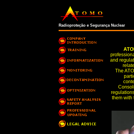
Radioproteção e Segurança Nuclear
ATO
professiona
and regulat
relat
The ATOM
part
cont
Consoli
regulations
them with 